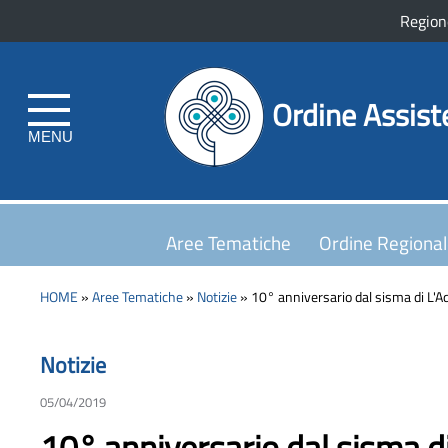
Region
Ordine Assist
MENU
Aree Tematiche
Ordine Regiona
HOME
»
Aree Tematiche
»
Notizie
» 10° anniversario dal sisma di L'Aq
Notizie
05/04/2019
10° anniversario dal sisma di