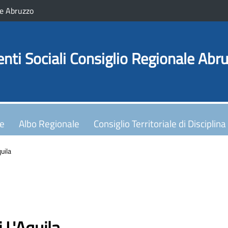
e Abruzzo
enti Sociali Consiglio Regionale Abr
le
Albo Regionale
Consiglio Territoriale di Disciplina
uila
 L'Aquila