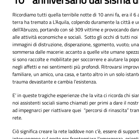
Ricordiamo tutti quella terribile notte di 10 anni fa, era il 6 
terra ha tremato a L’Aquila, colpendo duramente la città e 
dell’Abruzzo, portando con sé 309 vittime e provocando dann
alle attività economiche e sociali. Sotto gli occhi di tutti noi
immagini di distruzione, disperazione, sgomento, vuoto; una 
sommersa dalle macerie: accanto a quelle vite umane spezz
si sono raccolte e mobilitate per soccorrere e aiutare la pop
negli affetti e nei sentimenti più profondi. Ritrovarsi impr
familiare, un amico, una casa, e tanto altro in un solo istan
trauma devastante e cambia l’esistenza.
E’ in queste tragiche esperienze che la vita ci ricorda chi si
noi assistenti sociali siamo chiamati per primi a dare il nost
ad impegnarci per riattivare quei “percorsi di rinascita” tra
rete.
Ciò significa creare la rete laddove non c’è, essere di support
intervengono sul posto per fronteggiare l’emergenza, orient