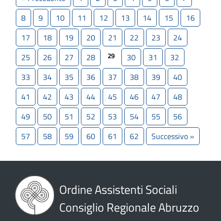
8
9
10
11
12
13
14
15
16
17
18
19
20
21
22
23
24
29
25
26
27
28
30
31
32
33
34
35
36
37
38
39
40
41
42
43
44
45
46
47
48
49
50
51
52
53
54
55
56
57
58
59
60
61
62
Successivo »
Ordine Assistenti Sociali
Consiglio Regionale Abruzzo