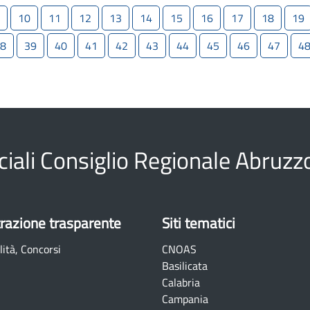
10
11
12
13
14
15
16
17
18
19
8
39
40
41
42
43
44
45
46
47
4
ciali Consiglio Regionale Abruzz
razione trasparente
Siti tematici
lità, Concorsi
CNOAS
Basilicata
Calabria
Campania