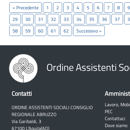
« Precedente
1
2
3
4
5
6
7
8
9
29
30
31
32
33
34
35
36
37
3
58
59
60
61
62
Successivo »
Ordine Assistenti So
Contatti
Amminist
Lavoro, Mobi
ORDINE ASSISTENTI SOCIALI CONSIGLIO
PEC
REGIONALE ABRUZZO
Contattaci
Via Garibaldi, 3
Dove siamo
67100 L'Aquila(AQ)