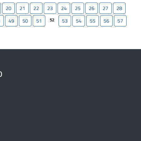
20
21
22
23
24
25
26
27
28
52
8
49
50
51
53
54
55
56
57
o