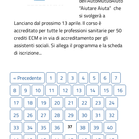
dell’AutoMutuoAiuto
“Aiutare Aiuta” che
si svolgerà a
Lanciano dal prossimo 13 aprile. Il corso è
accreditato per tutte le professioni sanitarie per 50
crediti ECM e in via di accreditamento per gli
assistenti sociali. Si allega il programma e la scheda
di iscrizione...
« Precedente
1
2
3
4
5
6
7
8
9
10
11
12
13
14
15
16
17
18
19
20
21
22
23
24
25
26
27
28
29
30
31
32
37
33
34
35
36
38
39
40