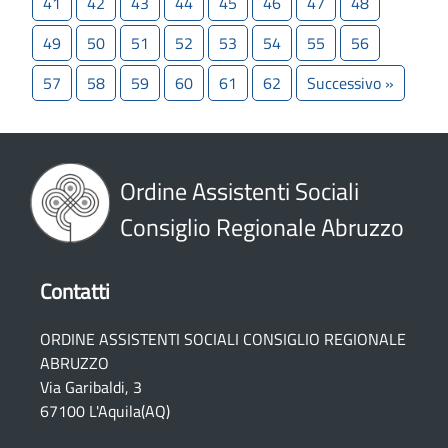
41
42
43
44
45
46
47
48
49
50
51
52
53
54
55
56
57
58
59
60
61
62
Successivo »
Ordine Assistenti Sociali
Consiglio Regionale Abruzzo
Contatti
ORDINE ASSISTENTI SOCIALI CONSIGLIO REGIONALE
ABRUZZO
Via Garibaldi, 3
67100 L'Aquila(AQ)